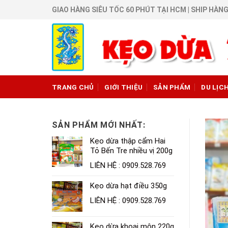
Skip
GIAO HÀNG SIÊU TỐC 60 PHÚT TẠI HCM | SHIP HÀNG
to
content
TRANG CHỦ
GIỚI THIỆU
SẢN PHẨM
DU LỊC
SẢN PHẨM MỚI NHẤT:
Kẹo dừa thập cẩm Hai
Tỏ Bến Tre nhiều vị 200g
LIÊN HỆ : 0909.528.769
Kẹo dừa hạt điều 350g
LIÊN HỆ : 0909.528.769
Kẹo dừa khoai môn 220g