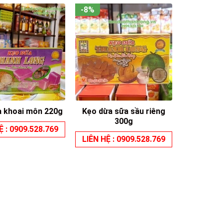
-8%
Kẹo dừa sữa sầu riêng
a khoai môn 220g
300g
Ệ : 0909.528.769
LIÊN HỆ : 0909.528.769