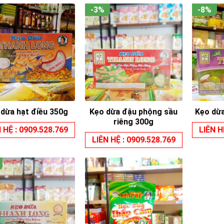
-3%
-8%
Kẹo dừa đậu phộng sầu
 dừa hạt điều 350g
Kẹo dừ
riêng 300g
 HỆ : 0909.528.769
LIÊN H
LIÊN HỆ : 0909.528.769