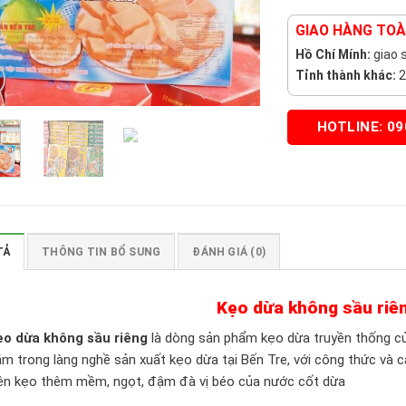
GIAO HÀNG TOÀ
Hồ Chí Mính:
giao s
Tỉnh thành khác:
2
HOTLINE: 09
TẢ
THÔNG TIN BỔ SUNG
ĐÁNH GIÁ (0)
Kẹo dừa không sầu riê
ẹo dừa không sầu riêng
là dòng sản phẩm kẹo dừa truyền thống 
m trong làng nghề sản xuất kẹo dừa tại Bến Tre, với công thức và c
iên kẹo thêm mềm, ngọt, đậm đà vị béo của nước cốt dừa