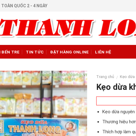
 TOÀN QUỐC 2 - 4 NGÀY
H BẾN TRE
TIN TỨC
ĐẶT HÀNG ONLINE
LIÊN HỆ
Trang chủ
Kẹo dừa
/
Kẹo dừa k
Kẹo dừa nguyên 
Thương hiệu hơn
Thích hợp làm q