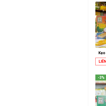
Kẹo
LIÊN
-3%